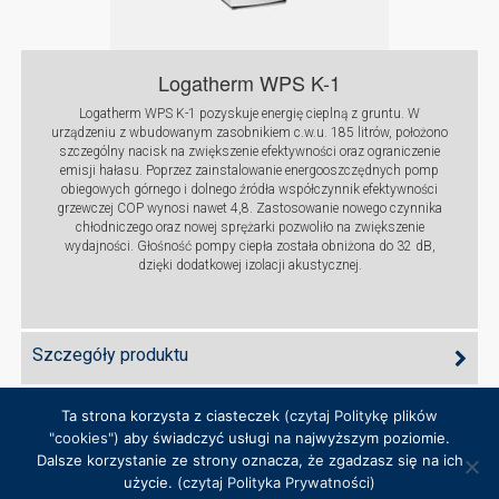
Logatherm WPS K-1
Logatherm WPS K-1 pozyskuje energię cieplną z gruntu. W
urządzeniu z wbudowanym zasobnikiem c.w.u. 185 litrów, położono
szczególny nacisk na zwiększenie efektywności oraz ograniczenie
emisji hałasu. Poprzez zainstalowanie energooszczędnych pomp
obiegowych górnego i dolnego źródła współczynnik efektywności
grzewczej COP wynosi nawet 4,8. Zastosowanie nowego czynnika
chłodniczego oraz nowej sprężarki pozwoliło na zwiększenie
wydajności. Głośność pompy ciepła została obniżona do 32 dB,
dzięki dodatkowej izolacji akustycznej.
Szczegóły produktu
Ta strona korzysta z ciasteczek
(czytaj Politykę plików
"cookies")
aby świadczyć usługi na najwyższym poziomie.
Dalsze korzystanie ze strony oznacza, że zgadzasz się na ich
użycie.
(czytaj Polityka Prywatności)